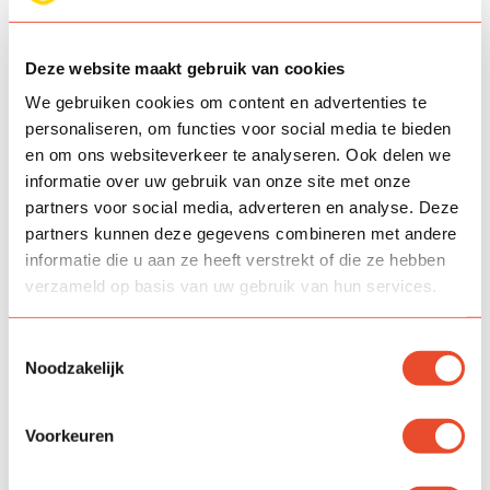
Deze website maakt gebruik van cookies
Hulp nodig bij Parro?
We gebruiken cookies om content en advertenties te
personaliseren, om functies voor social media te bieden
Op de website van Parro vindt u de meeste antwoorden
en om ons websiteverkeer te analyseren. Ook delen we
en oplossingen:
informatie over uw gebruik van onze site met onze
partners voor social media, adverteren en analyse. Deze
Hulp voor ouders
partners kunnen deze gegevens combineren met andere
Veelgestelde vragen van ouders
informatie die u aan ze heeft verstrekt of die ze hebben
verzameld op basis van uw gebruik van hun services.
Toestemmingsselectie
Noodzakelijk
Voorkeuren